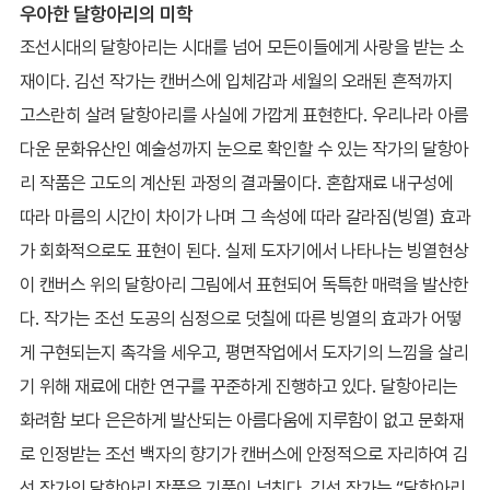
우아한 달항아리의 미학
조선시대의 달항아리는 시대를 넘어 모든이들에게 사랑을 받는 소
재이다. 김선 작가는 캔버스에 입체감과 세월의 오래된 흔적까지
고스란히 살려 달항아리를 사실에 가깝게 표현한다. 우리나라 아름
다운 문화유산인 예술성까지 눈으로 확인할 수 있는 작가의 달항아
리 작품은 고도의 계산된 과정의 결과물이다. 혼합재료 내구성에
따라 마름의 시간이 차이가 나며 그 속성에 따라 갈라짐(빙열) 효과
가 회화적으로도 표현이 된다. 실제 도자기에서 나타나는 빙열현상
이 캔버스 위의 달항아리 그림에서 표현되어 독특한 매력을 발산한
다. 작가는 조선 도공의 심정으로 덧칠에 따른 빙열의 효과가 어떻
게 구현되는지 촉각을 세우고, 평면작업에서 도자기의 느낌을 살리
기 위해 재료에 대한 연구를 꾸준하게 진행하고 있다. 달항아리는
화려함 보다 은은하게 발산되는 아름다움에 지루함이 없고 문화재
로 인정받는 조선 백자의 향기가 캔버스에 안정적으로 자리하여 김
선 작가의 달항아리 작품은 기품이 넘친다. 김선 작가는 “달항아리