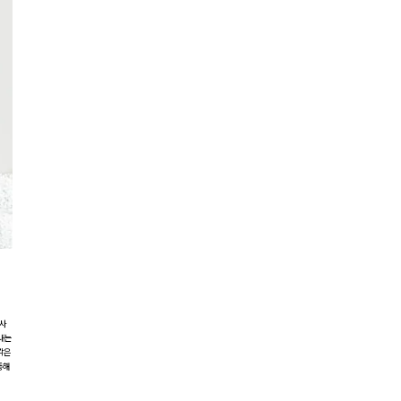
 사
어내는
각은
통해