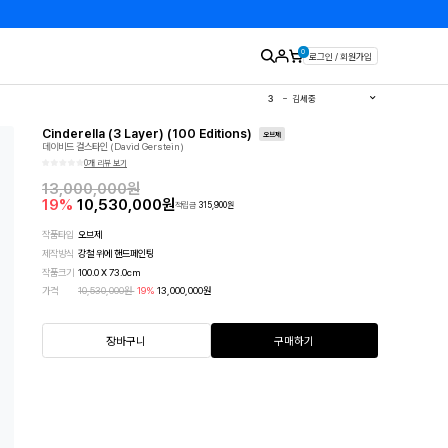
0
로그인 / 회원가입
1
유영국
2
김경희
3
김세중
4
이우환
5
김환기
Cinderella (3 Layer) (100 Editions)
6
이왈종
오브제
데이비드 걸스타인 (David Gerstein)
7
에바알머슨
8
민화
0개 리뷰 보기
9
달항아리
10
판화
13,000,000
원
19
%
10,530,000
원
적립금
315,900
원
작품타입
오브제
제작방식
강철 위에 핸드페인팅
작품크기
100.0
X
73.0
cm
가격
10,530,000
원
19
%
13,000,000
원
장바구니
구매하기