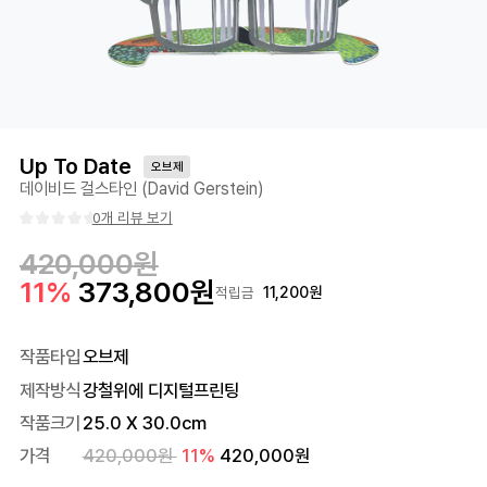
Up To Date
오브제
데이비드 걸스타인 (David Gerstein)
0개 리뷰 보기
420,000
원
11
%
373,800
원
11,200
원
적립금
작품타입
오브제
제작방식
강철위에 디지털프린팅
작품크기
25.0
X
30.0
cm
가격
420,000
원
11
%
420,000
원