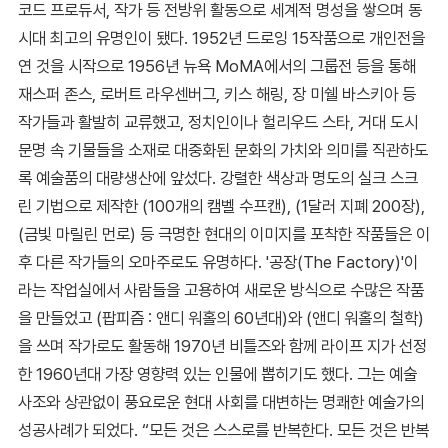
코드 프로듀서, 작가 등 전방위 활동으로 세계적 명성을 쌓으며 동
시대 최고의 유명인이 됐다. 1952년 드로잉 15작품으로 개인전을
연 것을 시작으로 1956년 뉴욕 MoMA에서의 그룹전 등을 통해
재스퍼 존스, 로버트 라우센버그, 키스 해링, 장 미쉘 바스키아 등
작가들과 활발히 교류했고, 정치인이나 헐리우드 스타, 거대 도시
문명 속 기물들을 소재로 대중화된 문화의 가치와 의미를 직관하도
록 예술품의 대량생산에 앞섰다. 강렬한 색상과 명도의 실크 스크
린 기법으로 제작한 (100개의 캠벨 수프캔), (1달러 지폐 200장),
(금빛 마릴린 먼로) 등 극명한 현대의 이미지를 포착한 작품들은 이
후 다른 작가들의 오마주로도 유명하다. '공장(The Factory)'이
라는 작업실에서 사람들을 고용하여 새로운 방식으로 수많은 작품
을 만들었고 (팝피즘 : 앤디 워홀의 60년대)와 (앤디 워홀의 철학)
을 쓰며 작가로도 활동해 1970년 비틀즈와 함께 라이프 지가 선정
한 1960년대 가장 영향력 있는 인물에 뽑히기도 했다. 그는 예술
사조와 상관없이 풍요로운 현대 사회를 대변하는 명쾌한 예술가의
성공사례가 되었다. “모든 것은 스스로를 반복한다. 모든 것은 반복