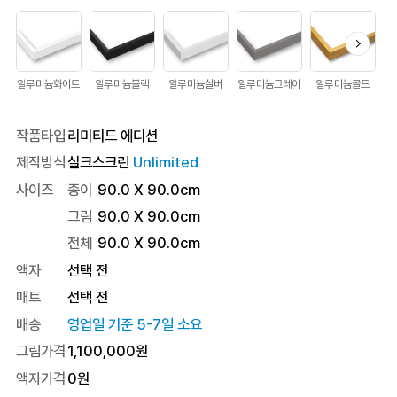
알루미늄화이트
알루미늄블랙
알루미늄실버
알루미늄그레이
알루미늄골드
작품타입
리미티드 에디션
제작방식
실크스크린
Unlimited
사이즈
종이
90.0 X 90.0cm
그림
90.0 X 90.0cm
전체
90.0
X
90.0
cm
액자
선택 전
매트
선택 전
배송
영업일 기준 5-7일 소요
그림가격
1,100,000
원
액자가격
0
원