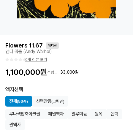
Flowers 11.67
에디션
앤디 워홀 (Andy Warhol)
0개 리뷰 보기
1,100,000
원
33,000
원
적립금
액자선택
전체
선택안함
(56종)
(그림만)
루나섹압축아크릴
패널액자
알루미늄
원목
엔틱
관액자