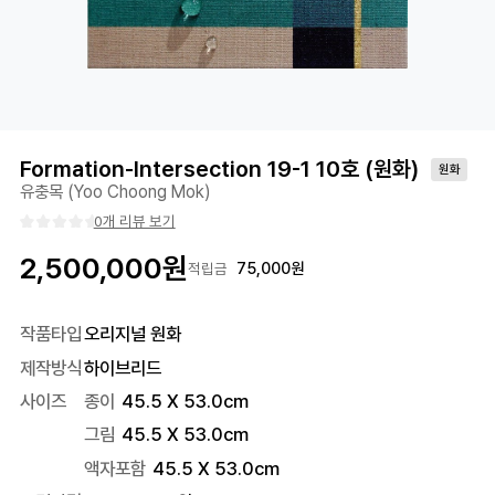
Formation-Intersection 19-1 10호 (원화)
원화
유충목 (Yoo Choong Mok)
0개 리뷰 보기
2,500,000
원
75,000
원
적립금
작품타입
오리지널 원화
제작방식
하이브리드
사이즈
종이
45.5 X 53.0cm
그림
45.5 X 53.0cm
액자포함
45.5
X
53.0
cm