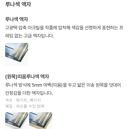
루나섹 액자
루나섹 액자
고광택 압축 아크릴을 작품에 압착해 색감을 선명하게 표현하는 프
레임 없는 고급 액자입니다.
(원목)띠움루나섹 액자
루나섹 방식에 5mm 여백(띠움)을 두고 얇은 미송 원목을 덧대어
안정감을 더한 액자입니다.
색상 : 화이트, 베이지
재질 : 라슨쥴 수입 원목