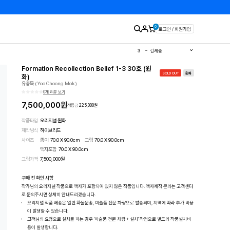
0
로그인 / 회원가입
1
유영국
2
김경희
3
김세중
4
이우환
5
김환기
Formation Recollection Belief 1-3 30호 (원
6
이왈종
SOLD OUT
원화
7
에바알머슨
화)
8
민화
유충목 (Yoo Choong Mok)
9
달항아리
0개 리뷰 보기
10
판화
7,500,000
원
적립금
225,000
원
작품타입
오리지널 원화
제작방식
하이브리드
사이즈
종이
70.0 X 90.0cm
그림
70.0 X 90.0cm
액자포함
70.0
X
90.0
cm
그림가격
7,500,000
원
구매 전 확인 사항
작가님의 오리지널 작품으로 액자가 포함되어 있지 않은 작품입니다. 액자제작 문의는 고객센터
로 문의주시면 상세히 안내드리겠습니다.
오리지널 작품 배송은 일반 화물운송, 미술품 전문 차량으로 발송되며, 지역에 따라 추가 비용
이 발생할 수 있습니다.
고객님의 요청으로 설치를 하는 경우 '미술품 전문 차량 + 설치' 작업으로 별도의 작품설치비
용이 발생합니다.