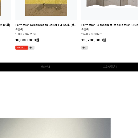
50호 (원화)
Formation Recollection Belief 1-4 100호 (원화)
유충목
유충목
130.3 x 162.2 cm
194.0 x 330.0 cm
16,000,000원
115,200,000원
SOLD OUT
원화
원화
배송안내
그림닷컴은?