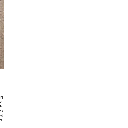
리,
고
하며
 영롱
물방
 양