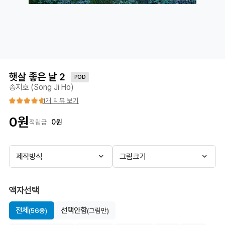
햇살 좋은 날 2
POD
송지호 (Song Ji Ho)
1개 리뷰 보기
0
원
0
원
적립금
제작방식
그림크기
액자선택
전체
선택안함
(56종)
(그림만)