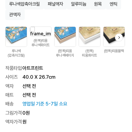
루나섹압축아크릴
패널액자
알루미늄
원목
엔틱
관액자
(원목)띠움
루나섹화이트
루나섹
(원목)띠움
(원목)
(원목)띠움블랙
(압축아크릴)
루나섹베이지
띠움화이트
작품타입
아트프린트
사이즈
40.0
X
26.7
cm
액자
선택 전
매트
선택 전
배송
영업일 기준 5-7일 소요
그림가격
0
원
액자가격
원