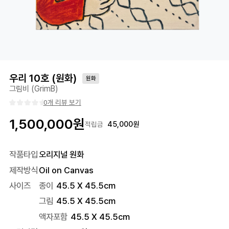
우리 10호 (원화)
원화
그림비 (GrimB)
0개 리뷰 보기
1,500,000
원
45,000
원
적립금
작품타입
오리지널 원화
제작방식
Oil on Canvas
사이즈
종이
45.5 X 45.5cm
그림
45.5 X 45.5cm
액자포함
45.5
X
45.5
cm