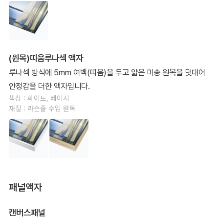
(원목)띠움루나섹 액자
루나섹 방식에 5mm 여백(띠움)을 두고 얇은 미송 원목을 덧대어
안정감을 더한 액자입니다.
색상 : 화이트, 베이지
재질 : 라슨쥴 수입 원목
패널액자
캔버스패널