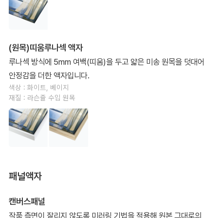
(원목)띠움루나섹 액자
루나섹 방식에 5mm 여백(띠움)을 두고 얇은 미송 원목을 덧대어
안정감을 더한 액자입니다.
색상 : 화이트, 베이지
재질 : 라슨쥴 수입 원목
패널액자
캔버스패널
작품 측면이 잘리지 않도록 미러링 기법을 적용해 원본 그대로의