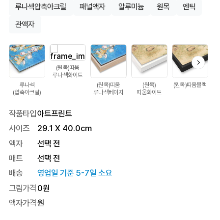
루나섹압축아크릴
패널액자
알루미늄
원목
엔틱
관액자
(원목)띠움
루나섹화이트
루나섹
(원목)띠움
(원목)
(원목)띠움블랙
(압축아크릴)
루나섹베이지
띠움화이트
작품타입
아트프린트
사이즈
29.1
X
40.0
cm
액자
선택 전
매트
선택 전
배송
영업일 기준 5-7일 소요
그림가격
0
원
액자가격
원