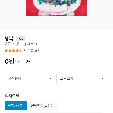
행복
POD
송지호 (Song Ji Ho)
4개 리뷰 보기
0
원
0
원
적립금
제작방식
그림크기
액자선택
전체
선택안함
(56종)
(그림만)