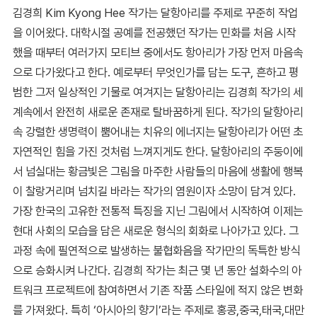
김경희 Kim Kyong Hee 작가는 달항아리를 주제로 꾸준히 작업
을 이어왔다. 대학시절 공예를 전공했던 작가는 민화를 처음 시작
했을 때부터 여러가지 모티브 중에서도 항아리가 가장 먼저 마음속
으로 다가왔다고 한다. 예로부터 무엇인가를 담는 도구, 흔하고 평
범한 그저 일상적인 기물로 여겨지는 달항아리는 김경희 작가의 세
계속에서 완전히 새로운 존재로 탈바꿈하게 된다. 작가의 달항아리
속 강렬한 생명력이 뿜어내는 치유의 에너지는 달항아리가 어떤 초
자연적인 힘을 가진 것처럼 느껴지게도 한다. 달항아리의 주둥이에
서 넘실대는 황금빛은 그림을 마주한 사람들의 마음에 생활에 행복
이 찰랑거리며 넘치길 바라는 작가의 염원이자 소망이 담겨 있다.
가장 한국의 고유한 전통적 특징을 지닌 그림에서 시작하여 이제는
현대 사회의 모습을 담은 새로운 형식의 회화로 나아가고 있다. 그
과정 속에 필연적으로 발생하는 불협화음을 작가만의 독특한 방식
으로 승화시켜 나간다. 김경희 작가는 최근 몇 년 동안 설화수의 아
트워크 프로젝트에 참여하면서 기존 작품 스타일에 적지 않은 변화
를 가져왔다. 특히 ‘아시아의 향기’라는 주제로 홍콩,중국,태국,대만