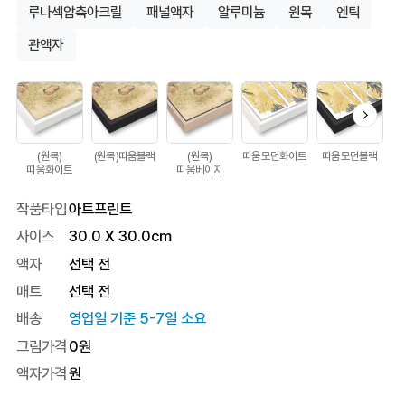
루나섹압축아크릴
패널액자
알루미늄
원목
엔틱
관액자
(원목)
(원목)띠움블랙
(원목)
띠움모던화이트
띠움모던블랙
띠
띠움화이트
띠움베이지
작품타입
아트프린트
사이즈
30.0
X
30.0
cm
액자
선택 전
매트
선택 전
배송
영업일 기준 5-7일 소요
그림가격
0
원
액자가격
원