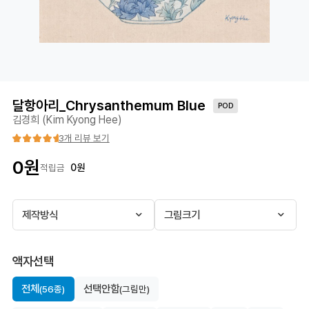
달항아리_Chrysanthemum Blue
POD
김경희 (Kim Kyong Hee)
3개 리뷰 보기
0
원
0
원
적립금
제작방식
그림크기
액자선택
전체
선택안함
(56종)
(그림만)