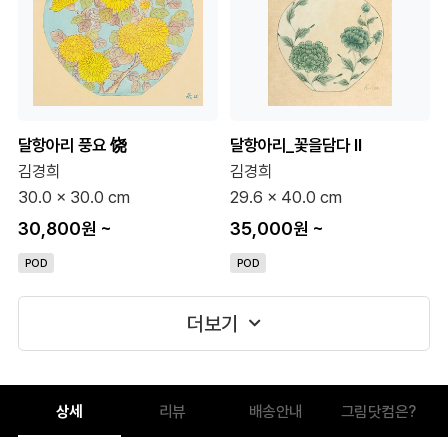
달항아리 풍요 饶
달항아리_꽃을담다 Ⅱ
김경희
김경희
30.0 x 30.0 cm
29.6 x 40.0 cm
30,800원
~
35,000원
~
POD
POD
더보기
상세
리뷰
배송안내
그림닷컴은?