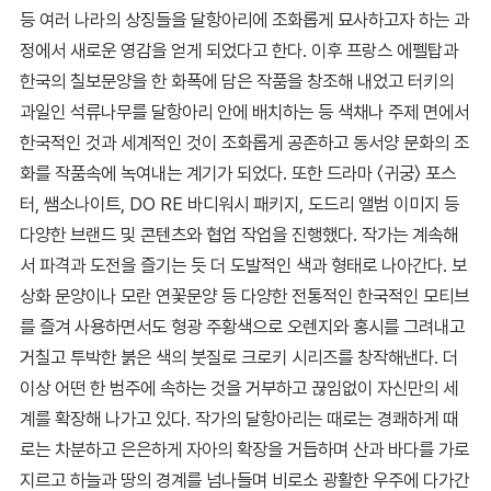
등 여러 나라의 상징들을 달항아리에 조화롭게 묘사하고자 하는 과
정에서 새로운 영감을 얻게 되었다고 한다. 이후 프랑스 에펠탑과
한국의 칠보문양을 한 화폭에 담은 작품을 창조해 내었고 터키의
과일인 석류나무를 달항아리 안에 배치하는 등 색채나 주제 면에서
한국적인 것과 세계적인 것이 조화롭게 공존하고 동서양 문화의 조
화를 작품속에 녹여내는 계기가 되었다. 또한 드라마 〈귀궁〉 포스
터, 쌤소나이트, DO RE 바디워시 패키지, 도드리 앨범 이미지 등
다양한 브랜드 및 콘텐츠와 협업 작업을 진행했다. 작가는 계속해
서 파격과 도전을 즐기는 듯 더 도발적인 색과 형태로 나아간다. 보
상화 문양이나 모란 연꽃문양 등 다양한 전통적인 한국적인 모티브
를 즐겨 사용하면서도 형광 주황색으로 오렌지와 홍시를 그려내고
거칠고 투박한 붉은 색의 붓질로 크로키 시리즈를 창작해낸다. 더
이상 어떤 한 범주에 속하는 것을 거부하고 끊임없이 자신만의 세
계를 확장해 나가고 있다. 작가의 달항아리는 때로는 경쾌하게 때
로는 차분하고 은은하게 자아의 확장을 거듭하며 산과 바다를 가로
지르고 하늘과 땅의 경계를 넘나들며 비로소 광활한 우주에 다가간