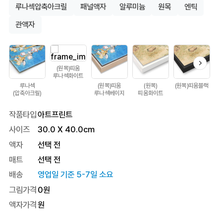
루나섹압축아크릴
패널액자
알루미늄
원목
엔틱
관액자
(원목)띠움
루나섹화이트
루나섹
(원목)띠움
(원목)
(원목)띠움블랙
(압축아크릴)
루나섹베이지
띠움화이트
작품타입
아트프린트
사이즈
30.0
X
40.0
cm
액자
선택 전
매트
선택 전
배송
영업일 기준 5-7일 소요
그림가격
0
원
액자가격
원