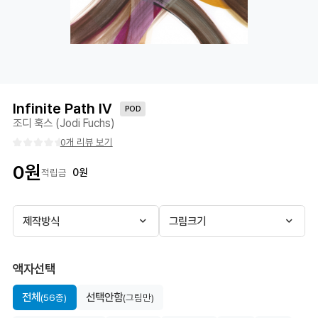
Infinite Path Ⅳ
POD
조디 훅스 (Jodi Fuchs)
0개 리뷰 보기
0
원
0
원
적립금
제작방식
그림크기
액자선택
전체
선택안함
(56종)
(그림만)