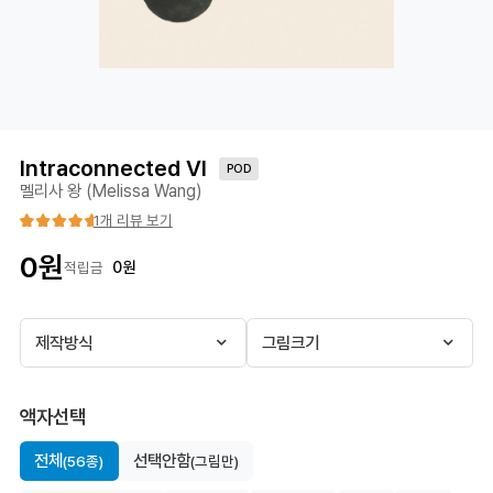
Intraconnected VI
POD
멜리사 왕 (Melissa Wang)
1개 리뷰 보기
0
원
0
원
적립금
제작방식
그림크기
액자선택
전체
선택안함
(56종)
(그림만)