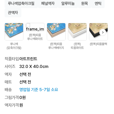
루나섹압축아크릴
패널액자
알루미늄
원목
엔틱
관액자
(원목)띠움
루나섹화이트
루나섹
(원목)띠움
(원목)
(원목)띠움블랙
(압축아크릴)
루나섹베이지
띠움화이트
작품타입
아트프린트
사이즈
32.0
X
40.0
cm
액자
선택 전
매트
선택 전
배송
영업일 기준 5-7일 소요
그림가격
0
원
액자가격
원