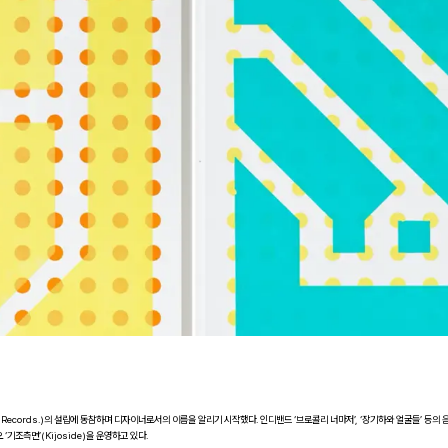
 Records.)의 설립에 동참하며 디자이너로서의 이름을 알리기 시작했다. 인디밴드 ‘브로콜리 너마저’, ‘장기하와 얼굴들’ 등의 
조측면’(Kijoside)을 운영하고 있다.