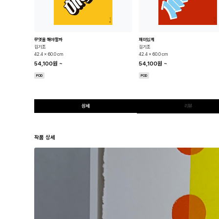
무엇을 해야할까
재미있게
김기조
김기조
42.4 x 60.0 cm
42.4 x 60.0 cm
54,100원
~
54,100원
~
POD
POD
상세
리뷰
작품 상세