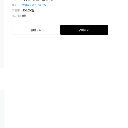
배송
영업일 기준 5-7일 소요
그림가격
400,000
원
액자가격
0
원
장바구니
구매하기