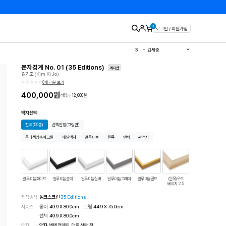
0
로그인 / 회원가입
1
유영국
2
김경희
3
김세중
4
이우환
5
김환기
문자경계 No. 01 (35 Editions)
6
이왈종
에디션
김기조 (Kim Ki Jo)
7
에바알머슨
8
민화
0개 리뷰 보기
9
달항아리
10
판화
400,000
원
적립금
12,000
원
액자선택
전체
(56종)
선택안함
(그림만)
루나섹압축아크릴
패널액자
알루미늄
원목
엔틱
관액자
알루미늄화이트
알루미늄블랙
알루미늄실버
알루미늄그레이
알루미늄골드
(원목)우드
(원목)우드
베이지 2.5
베이지 3.2
제작방식
실크스크린
35 Editions
사이즈
종이
49.9 X 80.0cm
그림
44.9 X 75.0cm
전체
49.9
X
80.0
cm
액자
액자 선택 전
매트
매트 선택 전