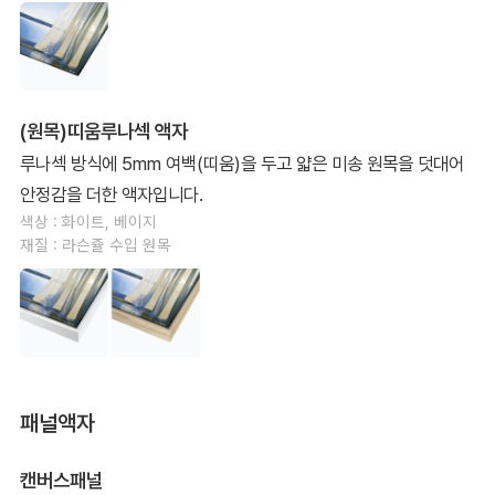
(원목)띠움루나섹 액자
루나섹 방식에 5mm 여백(띠움)을 두고 얇은 미송 원목을 덧대어
안정감을 더한 액자입니다.
색상 : 화이트, 베이지
재질 : 라슨쥴 수입 원목
패널액자
캔버스패널