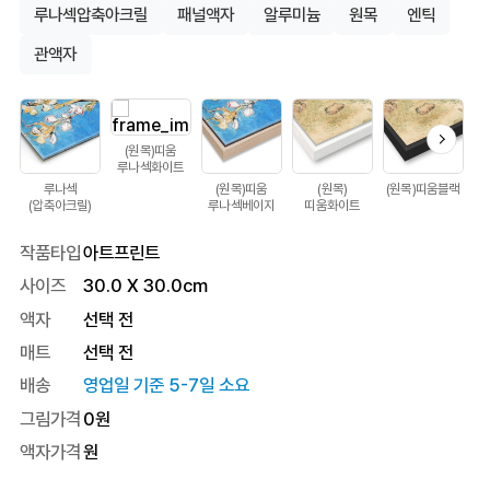
루나섹압축아크릴
패널액자
알루미늄
원목
엔틱
관액자
(원목)띠움
루나섹화이트
루나섹
(원목)띠움
(원목)
(원목)띠움블랙
(압축아크릴)
루나섹베이지
띠움화이트
작품타입
아트프린트
사이즈
30.0
X
30.0
cm
액자
선택 전
매트
선택 전
배송
영업일 기준 5-7일 소요
그림가격
0
원
액자가격
원