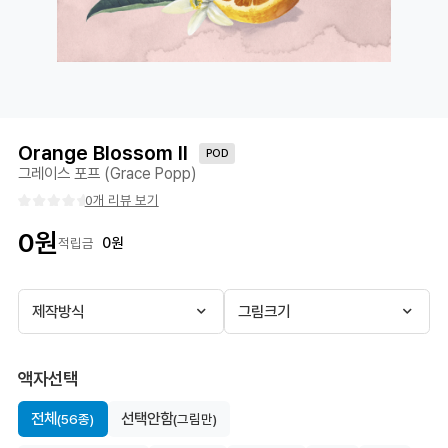
Orange Blossom II
POD
그레이스 포프 (Grace Popp)
0개 리뷰 보기
0
원
0
원
적립금
제작방식
그림크기
액자선택
전체
선택안함
(56종)
(그림만)