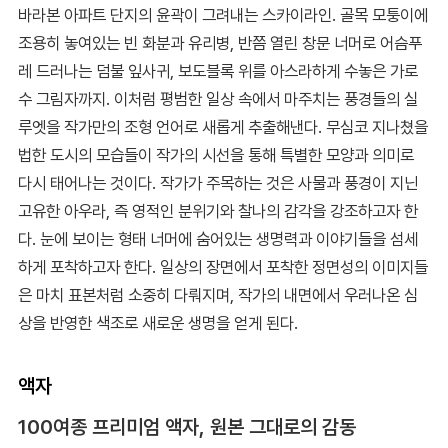
바라본 아파트 단지의 윤곽이 그려내는 스카이라인. 골목 모퉁이에
조용히 놓여있는 빈 화분과 유리병, 반쯤 열린 창문 너머로 어슴푸
레 드러나는 덤불 잎사귀, 보도블록 위를 아스라하게 수놓은 가로
수 그림자까지. 이처럼 평범한 일상 속에서 마주치는 풍경들의 실
루엣을 작가만의 조형 언어로 새롭게 추출해낸다. 무심코 지나쳤을
법한 도시의 모습들이 작가의 시선을 통해 특별한 모양과 의미로
다시 태어나는 것이다. 작가가 주목하는 것은 사물과 풍경이 지닌
고유한 아우라, 즉 영적인 분위기와 찰나의 감각을 강조하고자 한
다. 눈에 보이는 형태 너머에 숨어있는 생명력과 이야기들을 섬세
하게 포착하고자 한다. 일상의 장면에서 포착한 정면성의 이미지들
은 마치 표본처럼 소중히 다뤄지며, 작가의 내면에서 우러나온 심
상을 반영한 색조로 새로운 생명을 얻게 된다.
액자
100여종 프리미엄 액자, 원본 그대로의 감동