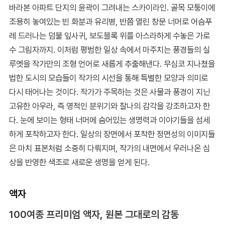
바라본 아파트 단지의 윤곽이 그려내는 스카이라인. 골목 모퉁이에
조용히 놓여있는 빈 화분과 유리병, 반쯤 열린 창문 너머로 어슴푸
레 드러나는 덤불 잎사귀, 보도블록 위를 아스라하게 수놓은 가로
수 그림자까지. 이처럼 평범한 일상 속에서 마주치는 풍경들의 실
루엣을 작가만의 조형 언어로 새롭게 추출해낸다. 무심코 지나쳤을
법한 도시의 모습들이 작가의 시선을 통해 특별한 모양과 의미로
다시 태어나는 것이다. 작가가 주목하는 것은 사물과 풍경이 지닌
고유한 아우라, 즉 영적인 분위기와 찰나의 감각을 강조하고자 한
다. 눈에 보이는 형태 너머에 숨어있는 생명력과 이야기들을 섬세
하게 포착하고자 한다. 일상의 장면에서 포착한 정면성의 이미지들
은 마치 표본처럼 소중히 다뤄지며, 작가의 내면에서 우러나온 심
상을 반영한 색조로 새로운 생명을 얻게 된다.
액자
100여종 프리미엄 액자, 원본 그대로의 감동