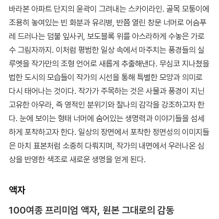
바라본 아파트 단지의 윤곽이 그려내는 스카이라인. 골목 모퉁이에
조용히 놓여있는 빈 화분과 유리병, 반쯤 열린 창문 너머로 어슴푸
레 드러나는 덤불 잎사귀, 보도블록 위를 아스라하게 수놓은 가로
수 그림자까지. 이처럼 평범한 일상 속에서 마주치는 풍경들의 실
루엣을 작가만의 조형 언어로 새롭게 추출해낸다. 무심코 지나쳤을
법한 도시의 모습들이 작가의 시선을 통해 특별한 모양과 의미로
다시 태어나는 것이다. 작가가 주목하는 것은 사물과 풍경이 지닌
고유한 아우라, 즉 영적인 분위기와 찰나의 감각을 강조하고자 한
다. 눈에 보이는 형태 너머에 숨어있는 생명력과 이야기들을 섬세
하게 포착하고자 한다. 일상의 장면에서 포착한 정면성의 이미지들
은 마치 표본처럼 소중히 다뤄지며, 작가의 내면에서 우러나온 심
상을 반영한 색조로 새로운 생명을 얻게 된다.
액자
100여종 프리미엄 액자, 원본 그대로의 감동