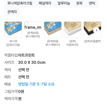
루나섹압축아크릴
패널액자
알루미늄
원목
엔틱
관액자
(원목)띠움
루나섹화이트
루나섹
(원목)띠움
(원목)
(원목)띠움블랙
(압축아크릴)
루나섹베이지
띠움화이트
작품타입
아트프린트
사이즈
30.0
X
30.0
cm
액자
선택 전
매트
선택 전
배송
영업일 기준 5-7일 소요
그림가격
0
원
액자가격
원