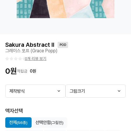
Sakura Abstract II
POD
그레이스 포프 (Grace Popp)
0개 리뷰 보기
0
원
0
원
적립금
제작방식
그림크기
액자선택
전체
선택안함
(56종)
(그림만)