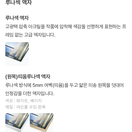
루나섹 액자
루나섹 액자
고광택 압축 아크릴을 작품에 압착해 색감을 선명하게 표현하는 프
레임 없는 고급 액자입니다.
(원목)띠움루나섹 액자
루나섹 방식에 5mm 여백(띠움)을 두고 얇은 미송 원목을 덧대어
안정감을 더한 액자입니다.
색상 : 화이트, 베이지
재질 : 라슨쥴 수입 원목