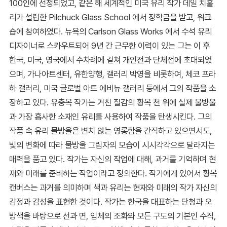
100인에 선정되었고, 같은 해 세계적인 미국 유리 작가 데일 치훌
리가 설립한 Pilchuck Glass School 에서 장학금을 받고, 워크
숍에 참여하였다. 뉴욕의 Carlson Glass Works 에서 수석 유리
디자이너로 스카우트되어 9년 간 근무한 이력이 있는 그는 이 후
한국, 미국, 영국에서 수차례에 걸쳐 개인전과 단체전에 초대되었
으며, 가나아트센터, 유한양행, 갤러리 박영을 비롯하여, 체코 프라
하 갤러리, 미국 글로벌 아트 에비뉴 갤러리 등에서 그의 작품을 소
장하고 있다. 유충목 작가는 거친 질감의 황목 천 위에 실제 물방울
과 가장 흡사한 소재인 유리를 사용하여 작품을 탄생시킨다. 그의
작품 속 유리 물방울은 변치 않는 영롱함을 간직하고 있으면서도,
빛의 변화에 따라 물방울 그림자의 모습이 시시각각으로 달라지는
매력을 품고 있다. 작가는 자신의 작업에 대해, 과거를 기억하며 현
재와 미래를 준비하는 작업이라고 정의한다. 작가에게 있어서 황목
캔버스는 과거를 의미하며 색과 유리는 현재와 미래의 작가 자신의
감정과 감성을 표현한 것이다. 작가는 한국을 대표하는 단청과 오
방색을 바탕으로 선과 면, 입체의 조화와 모든 구도의 기본인 수직,