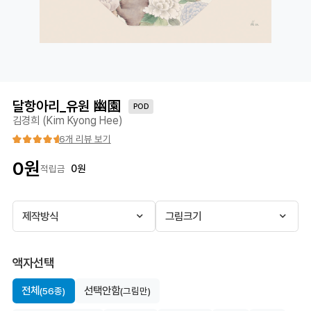
달항아리_유원 幽園
POD
김경희 (Kim Kyong Hee)
6개 리뷰 보기
0
원
0
원
적립금
제작방식
그림크기
액자선택
전체
선택안함
(56종)
(그림만)