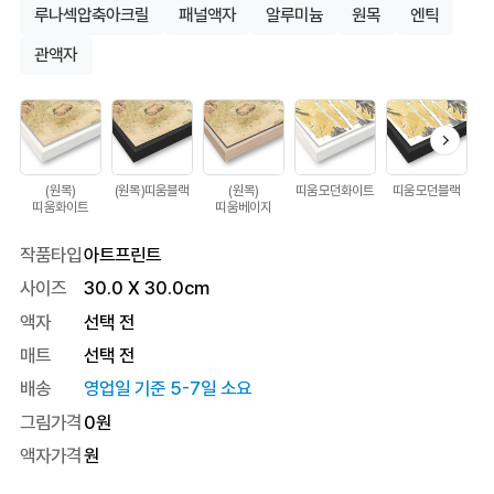
루나섹압축아크릴
패널액자
알루미늄
원목
엔틱
관액자
(원목)
(원목)띠움블랙
(원목)
띠움모던화이트
띠움모던블랙
띠
띠움화이트
띠움베이지
작품타입
아트프린트
사이즈
30.0
X
30.0
cm
액자
선택 전
매트
선택 전
배송
영업일 기준 5-7일 소요
그림가격
0
원
액자가격
원