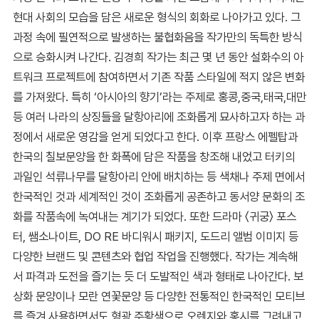
현대 사회의 모습을 담은 새로운 형식의 회화로 나아가고 있다. 그
과정 속에 필연적으로 발생하는 불협화음을 작가만의 독특한 방식
으로 승화시켜 나간다. 김경희 작가는 최근 몇 년 동안 설화수의 아
트워크 프로젝트에 참여하면서 기존 작품 스타일에 적지 않은 변화
를 가져왔다. 특히 ‘아시아의 향기’라는 주제로 홍콩,중국,태국,대만
등 여러 나라의 상징들을 달항아리에 조화롭게 묘사하고자 하는 과
정에서 새로운 영감을 얻게 되었다고 한다. 이후 프랑스 에펠탑과
한국의 칠보문양을 한 화폭에 담은 작품을 창조해 내었고 터키의
과일인 석류나무를 달항아리 안에 배치하는 등 색채나 주제 면에서
한국적인 것과 세계적인 것이 조화롭게 공존하고 동서양 문화의 조
화를 작품속에 녹여내는 계기가 되었다. 또한 드라마 〈귀궁〉 포스
터, 쌤소나이트, DO RE 바디워시 패키지, 도드리 앨범 이미지 등
다양한 브랜드 및 콘텐츠와 협업 작업을 진행했다. 작가는 계속해
서 파격과 도전을 즐기는 듯 더 도발적인 색과 형태로 나아간다. 보
상화 문양이나 모란 연꽃문양 등 다양한 전통적인 한국적인 모티브
를 즐겨 사용하면서도 형광 주황색으로 오렌지와 홍시를 그려내고