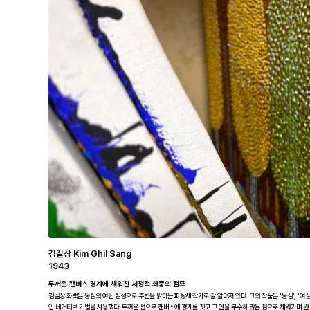
김길상 Kim Ghil Sang
1943
두꺼운 캔버스 경계에 채워진 서정적 화풍의 점묘
김길상 화백은 동심의 여린 심성으로 주변을 밝히는 파랑새 작가로 잘 알려져 있다. 그의 작품은 '동심', '여심'
인 네거티브 기법을 사용했다. 두꺼운 선으로 캔버스에 경계를 짓고 그 안을 무수히 많은 점으로 채워가며 