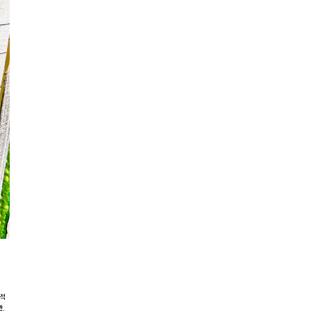
자적
관,