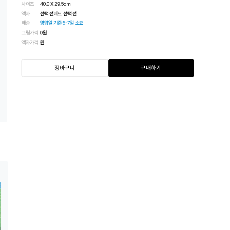
사이즈
40.0
X
29.5
cm
액자
선택 전
매트
선택 전
배송
영업일 기준 5-7일 소요
그림가격
0
원
액자가격
원
장바구니
구매하기