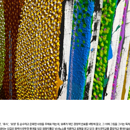
, '휴식', '모정' 등 순수하고 온화한 사랑을 주제로 하는데, 모래가 섞인 검정색 안료를 바탕에 깔고, 그 위에 그림을 그리는 독
완성되는 김길상 화백의 따듯한 풍경을 담은 원화작품은 남녀노소를 막론하고 호평을 얻고 있다. 홍익대학교를 졸업하고 롯데미술