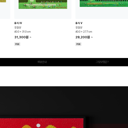
휴식 Ⅳ
휴식 Ⅴ
김길상
김길상
40.0 x 31.0 cm
40.0 x 27.7 cm
31,300원
~
29,200원
~
POD
POD
배송안내
그림닷컴은?