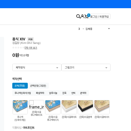
0
로그인 / 회원가입
1
유영국
2
김경희
3
김세중
4
이우환
5
김환기
휴식 XIV
6
이왈종
POD
김길상 (Kim Ghil Sang)
7
에바알머슨
8
민화
0개 리뷰 보기
9
달항아리
10
판화
0
원
적립금
0
원
제작방식
그림크기
액자선택
전체
(56종)
선택안함
(그림만)
루나섹압축아크릴
패널액자
알루미늄
원목
엔틱
관액자
(원목)띠움
루나섹화이트
루나섹
(원목)띠움
(원목)띠움화이트
(원목)띠움블랙
(원목)띠움베이지
띠움모던화이트
띠
(압축아크릴)
루나섹베이지
작품타입
아트프린트