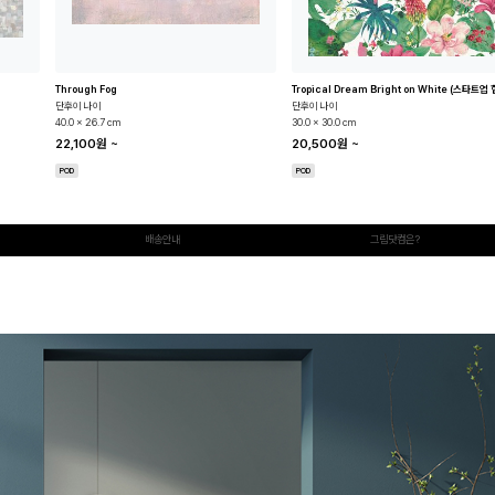
Through Fog
단후이 나이
단후이 나이
40.0 x 26.7 cm
30.0 x 30.0 cm
22,100원
~
20,500원
~
POD
POD
배송안내
그림닷컴은?