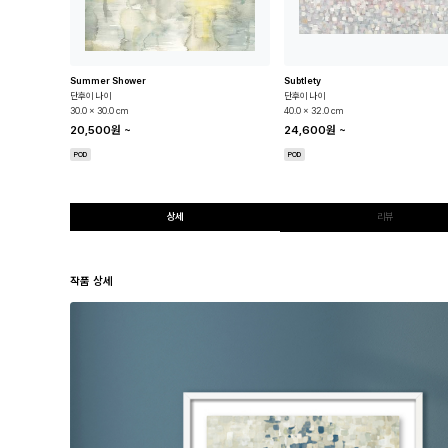
ht
Summer Shower
Subtlety
단후이 나이
단후이 나이
30.0 x 30.0 cm
40.0 x 32.0 cm
20,500원
~
24,600원
~
POD
POD
상세
리뷰
작품 상세