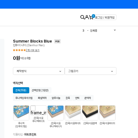
0
로그인 / 회원가입
1
유영국
2
김경희
3
김세중
4
이우환
5
김환기
Summer Blocks Blue
6
이왈종
POD
단후이 나이 (Danhui Nai)
7
에바알머슨
8
민화
2개 리뷰 보기
9
판화
10
달항아리
0
원
적립금
0
원
제작방식
그림크기
액자선택
전체
(56종)
선택안함
(그림만)
루나섹압축아크릴
패널액자
알루미늄
원목
엔틱
관액자
(원목)띠움
루나섹화이트
루나섹
(원목)띠움
(원목)띠움화이트
(원목)띠움블랙
(원목)띠움베이지
띠움모던화이트
띠
(압축아크릴)
루나섹베이지
작품타입
아트프린트