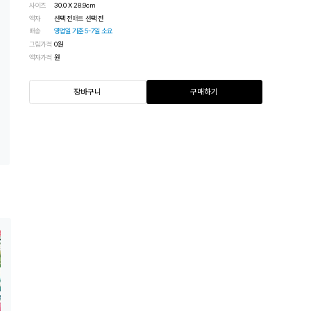
사이즈
30.0
X
28.9
cm
액자
선택 전
매트
선택 전
배송
영업일 기준 5-7일 소요
그림가격
0
원
액자가격
원
장바구니
구매하기