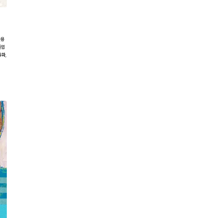
술용
졸업
유화,