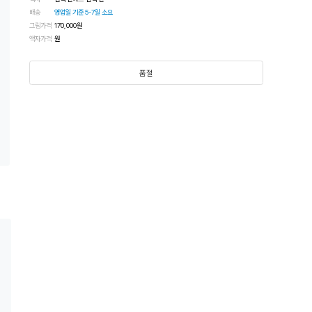
배송
영업일 기준 5-7일 소요
그림가격
170,000
원
액자가격
원
품절