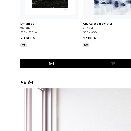
Dynamics II
City Across the Water II
이단 하퍼
이단 하퍼
30.0 x 30.0 cm
30.0 x 40.0 cm
23,600원
~
27,100원
~
POD
POD
상세
리뷰
작품 상세