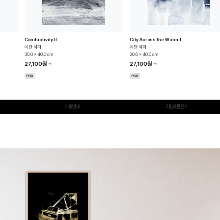
Conductivity II
City Across the Water I
이단 하퍼
이단 하퍼
30.0 x 40.0 cm
30.0 x 40.0 cm
27,100원
~
27,100원
~
POD
POD
배송안내
그림닷컴은?