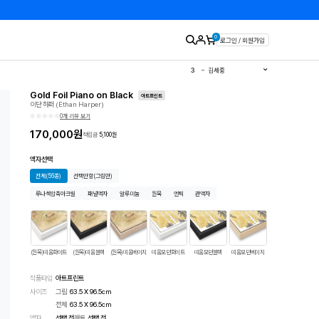
0
로그인 / 회원가입
1
유영국
2
김경희
3
김세중
4
이우환
5
김환기
Gold Foil Piano on Black
6
이왈종
아트프린트
이단 하퍼 (Ethan Harper)
7
에바알머슨
8
민화
0개 리뷰 보기
9
달항아리
10
판화
170,000
원
적립금
5,100
원
액자선택
전체
(56종)
선택안함
(그림만)
루나섹압축아크릴
패널액자
알루미늄
원목
엔틱
관액자
(원목)띠움화이트
(원목)띠움블랙
(원목)띠움베이지
띠움모던화이트
띠움모던블랙
띠움모던베이지
마운팅화이트
작품타입
아트프린트
사이즈
그림
63.5 X 96.5cm
전체
63.5
X
96.5
cm
액자
선택 전
매트
선택 전